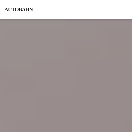
AUTOBAHN
HOME
AKTUELLES
DVD
TRAILER
SYNOPSIS
MEDIENECHO
SCREENINGS