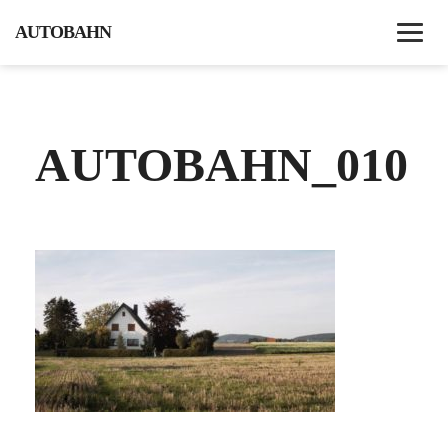
AUTOBAHN
HOME
AUTOBAHN_010
AKTUELLES
DVD
TRAILER
SYNOPSIS
MEDIENECHO
SCREENINGS