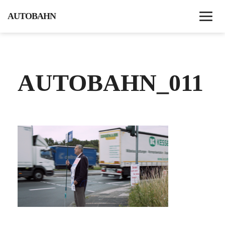
AUTOBAHN
HOME
AUTOBAHN_011
AKTUELLES
DVD
TRAILER
SYNOPSIS
MEDIENECHO
SCREENINGS